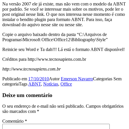
Na versão 2007 ele já existe, mas não vem com o modelo da ABNT
por padrão. Se você se interessar mais sobre os motivos, pode ler o
post original nesse link. O que nos interessa nesse momento é como
instalar o bendito plugin para formato ABNT. Para isso, faça
download do aquivo nesse site ou nesse site.
Copie o arquivo baixado dentro da pasta “C:\Arquivos de
Programas\Microsoft Office\Office12\Bibliography\Style”
Reinicie seu Word e Ta dah!!! Lá está o formato ABNT disponível!
Créditos para http://www.tecnosapiens.com.br
http://www.tecnosapiens.com.br
Publicado em
17/10/2010
Autor
Emerson Navarro
Categorias
Sem
categoria
Tags
ABNT
,
Notícias
,
Office
Deixe um comentário
O seu endereço de e-mail não será publicado.
Campos obrigatórios
são marcados com
*
Comentário
*