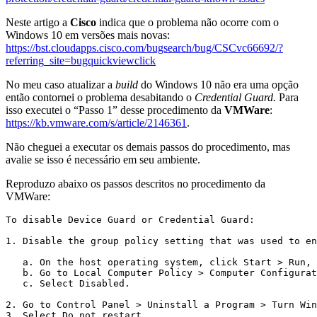
Neste artigo a
Cisco
indica que o problema não ocorre com o
Windows 10 em versões mais novas:
https://bst.cloudapps.cisco.com/bugsearch/bug/CSCvc66692/?
referring_site=bugquickviewclick
No meu caso atualizar a
build
do Windows 10 não era uma opção
então contornei o problema desabitando o
Credential Guard.
Para
isso executei o “Passo 1” desse procedimento da
VMWare
:
https://kb.vmware.com/s/article/2146361
.
Não cheguei a executar os demais passos do procedimento, mas
avalie se isso é necessário em seu ambiente.
Reproduzo abaixo os passos descritos no procedimento da
VMWare:
To disable Device Guard or Credential Guard:

1. Disable the group policy setting that was used to en
   a. On the host operating system, click Start > Run, 
   b. Go to Local Computer Policy > Computer Configurat
   c. Select Disabled.

2. Go to Control Panel > Uninstall a Program > Turn Win
3. Select Do not restart.
