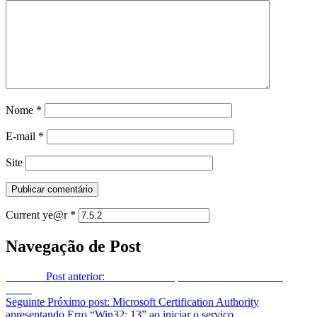
Nome
*
E-mail
*
Site
Current ye@r
*
Navegação de Post
Anterior
Post anterior:
Problema com pedal de Sustain Roland
DP10
Seguinte
Próximo post:
Microsoft Certification Authority
apresentando Erro “Win32: 13” ao iniciar o serviço