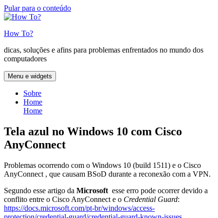
Pular para o conteúdo
How To?
dicas, soluções e afins para problemas enfrentados no mundo dos
computadores
Menu e widgets
Sobre
Home
Home
Tela azul no Windows 10 com Cisco
AnyConnect
Problemas ocorrendo com o Windows 10 (build 1511) e o Cisco
AnyConnect , que causam BSoD durante a reconexão com a VPN.
Segundo esse artigo da
Microsoft
esse erro pode ocorrer devido a
conflito entre o Cisco AnyConnect e o
Credential Guard
:
https://docs.microsoft.com/pt-br/windows/access-
protection/credential-guard/credential-guard-known-issues