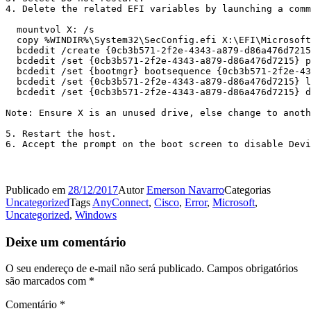
4. Delete the related EFI variables by launching a comm
  mountvol X: /s

  copy %WINDIR%\System32\SecConfig.efi X:\EFI\Microsoft
  bcdedit /create {0cb3b571-2f2e-4343-a879-d86a476d7215
  bcdedit /set {0cb3b571-2f2e-4343-a879-d86a476d7215} p
  bcdedit /set {bootmgr} bootsequence {0cb3b571-2f2e-43
  bcdedit /set {0cb3b571-2f2e-4343-a879-d86a476d7215} l
  bcdedit /set {0cb3b571-2f2e-4343-a879-d86a476d7215} d
Note: Ensure X is an unused drive, else change to anoth
5. Restart the host.

6. Accept the prompt on the boot screen to disable Devi
Publicado em
28/12/2017
Autor
Emerson Navarro
Categorias
Uncategorized
Tags
AnyConnect
,
Cisco
,
Error
,
Microsoft
,
Uncategorized
,
Windows
Deixe um comentário
O seu endereço de e-mail não será publicado.
Campos obrigatórios
são marcados com
*
Comentário
*