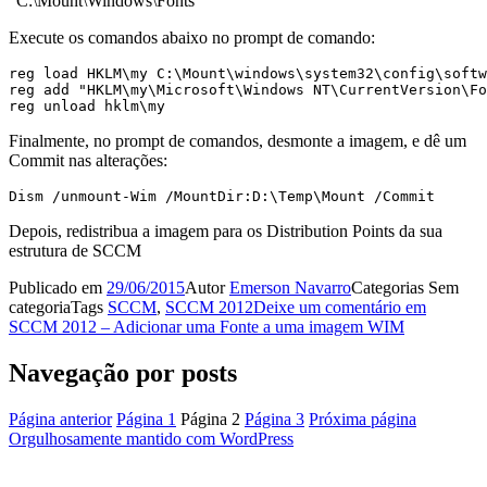
“C:\Mount\Windows\Fonts”
Execute os comandos abaixo no prompt de comando:
reg load HKLM\my C:\Mount\windows\system32\config\softw
reg add "HKLM\my\Microsoft\Windows NT\CurrentVersion\Fo
reg unload hklm\my
Finalmente, no prompt de comandos, desmonte a imagem, e dê um
Commit nas alterações:
Dism /unmount-Wim /MountDir:D:\Temp\Mount /Commit
Depois, redistribua a imagem para os Distribution Points da sua
estrutura de SCCM
Publicado em
29/06/2015
Autor
Emerson Navarro
Categorias
Sem
categoria
Tags
SCCM
,
SCCM 2012
Deixe um comentário
em
SCCM 2012 – Adicionar uma Fonte a uma imagem WIM
Navegação por posts
Página anterior
Página
1
Página
2
Página
3
Próxima página
Orgulhosamente mantido com WordPress