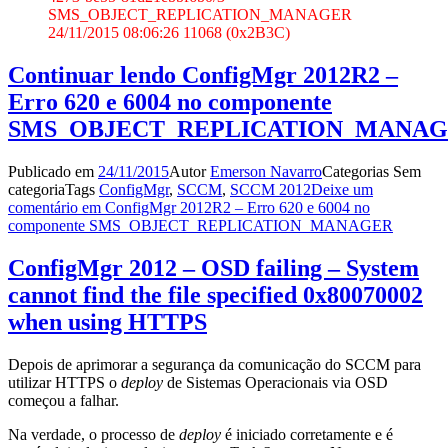
SMS_OBJECT_REPLICATION_MANAGER
24/11/2015 08:06:26 11068 (0x2B3C)
Continuar lendo
ConfigMgr 2012R2 –
Erro 620 e 6004 no componente
SMS_OBJECT_REPLICATION_MANA
Publicado em
24/11/2015
Autor
Emerson Navarro
Categorias
Sem
categoria
Tags
ConfigMgr
,
SCCM
,
SCCM 2012
Deixe um
comentário
em ConfigMgr 2012R2 – Erro 620 e 6004 no
componente SMS_OBJECT_REPLICATION_MANAGER
ConfigMgr 2012 – OSD failing – System
cannot find the file specified 0x80070002
when using HTTPS
Depois de aprimorar a segurança da comunicação do SCCM para
utilizar HTTPS o
deploy
de Sistemas Operacionais via OSD
começou a falhar.
Na verdade, o processo de
deploy
é iniciado corretamente e é