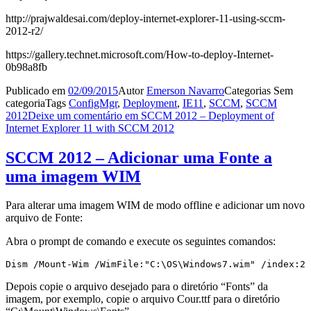
http://prajwaldesai.com/deploy-internet-explorer-11-using-sccm-
2012-r2/
https://gallery.technet.microsoft.com/How-to-deploy-Internet-
0b98a8fb
Publicado em
02/09/2015
Autor
Emerson Navarro
Categorias
Sem
categoria
Tags
ConfigMgr
,
Deployment
,
IE11
,
SCCM
,
SCCM
2012
Deixe um comentário
em SCCM 2012 – Deployment of
Internet Explorer 11 with SCCM 2012
SCCM 2012 – Adicionar uma Fonte a
uma imagem WIM
Para alterar uma imagem WIM de modo offline e adicionar um novo
arquivo de Fonte:
Abra o prompt de comando e execute os seguintes comandos:
Dism /Mount-Wim /WimFile:"C:\OS\Windows7.wim" /index:2 
Depois copie o arquivo desejado para o diretório “Fonts” da
imagem, por exemplo, copie o arquivo Cour.ttf para o diretório