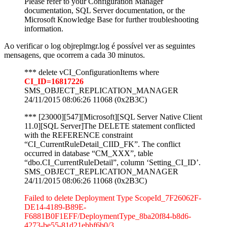
Please refer to your Configuration Manager
documentation, SQL Server documentation, or the
Microsoft Knowledge Base for further troubleshooting
information.
Ao verificar o log objreplmgr.log é possível ver as seguintes
mensagens, que ocorrem a cada 30 minutos.
*** delete vCI_ConfigurationItems where
CI_ID=16817226
SMS_OBJECT_REPLICATION_MANAGER
24/11/2015 08:06:26 11068 (0x2B3C)
*** [23000][547][Microsoft][SQL Server Native Client
11.0][SQL Server]The DELETE statement conflicted
with the REFERENCE constraint
“CI_CurrentRuleDetail_CIID_FK”. The conflict
occurred in database “CM_XXX”, table
“dbo.CI_CurrentRuleDetail”, column ‘Setting_CI_ID’.
SMS_OBJECT_REPLICATION_MANAGER
24/11/2015 08:06:26 11068 (0x2B3C)
Failed to delete Deployment Type ScopeId_7F26062F-
DE14-4189-B89E-
F6881B0F1EFF/DeploymentType_8ba20f84-b8d6-
4273-be55-81d21ebbf6b0/3