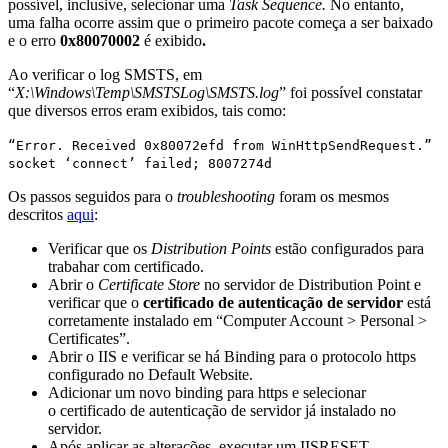
possível, inclusive, selecionar uma
Task Sequence.
No entanto,
uma falha ocorre assim que o primeiro pacote começa a ser baixado
e o erro
0x80070002
é exibido
.
Ao verificar o log SMSTS, em
“
X:\Windows\Temp\SMSTSLog\SMSTS.log
” foi possível constatar
que diversos erros eram exibidos, tais como:
“Error. Received 0x80072efd from WinHttpSendRequest.”
socket ‘connect’ failed; 8007274d
Os passos seguidos para o
troubleshooting
foram os mesmos
descritos
aqui
:
Verificar que os
Distribution Points
estão configurados para
trabahar com certificado.
Abrir o
Certificate Store
no servidor de Distribution Point e
verificar que o
certificado de autenticação de servidor
está
corretamente instalado em “Computer Account > Personal >
Certificates”.
Abrir o IIS e verificar se há Binding para o protocolo https
configurado no Default Website.
Adicionar um novo binding para https e selecionar
o certificado de autenticação de servidor já instalado no
servidor.
Após aplicar as alterações, executar um IISRESET.