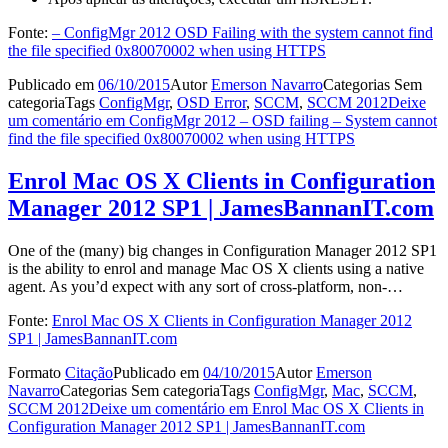
Fonte:
– ConfigMgr 2012 OSD Failing with the system cannot find
the file specified 0x80070002 when using HTTPS
Publicado em
06/10/2015
Autor
Emerson Navarro
Categorias
Sem
categoria
Tags
ConfigMgr
,
OSD Error
,
SCCM
,
SCCM 2012
Deixe
um comentário
em ConfigMgr 2012 – OSD failing – System cannot
find the file specified 0x80070002 when using HTTPS
Enrol Mac OS X Clients in Configuration
Manager 2012 SP1 | JamesBannanIT.com
One of the (many) big changes in Configuration Manager 2012 SP1
is the ability to enrol and manage Mac OS X clients using a native
agent. As you’d expect with any sort of cross-platform, non-…
Fonte:
Enrol Mac OS X Clients in Configuration Manager 2012
SP1 | JamesBannanIT.com
Formato
Citação
Publicado em
04/10/2015
Autor
Emerson
Navarro
Categorias
Sem categoria
Tags
ConfigMgr
,
Mac
,
SCCM
,
SCCM 2012
Deixe um comentário
em Enrol Mac OS X Clients in
Configuration Manager 2012 SP1 | JamesBannanIT.com