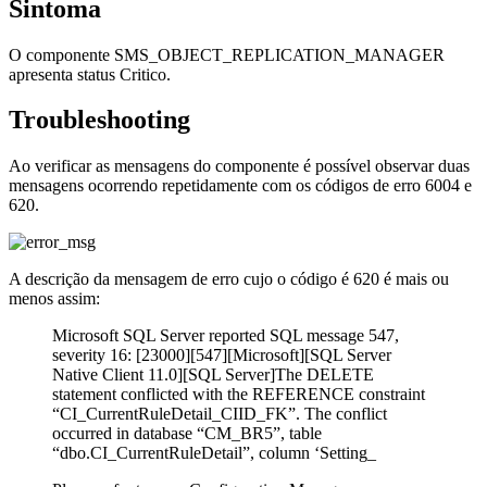
Sintoma
O componente SMS_OBJECT_REPLICATION_MANAGER
apresenta status Critico.
Troubleshooting
Ao verificar as mensagens do componente é possível observar duas
mensagens ocorrendo repetidamente com os códigos de erro 6004 e
620.
A descrição da mensagem de erro cujo o código é 620 é mais ou
menos assim:
Microsoft SQL Server reported SQL message 547,
severity 16: [23000][547][Microsoft][SQL Server
Native Client 11.0][SQL Server]The DELETE
statement conflicted with the REFERENCE constraint
“CI_CurrentRuleDetail_CIID_FK”. The conflict
occurred in database “CM_BR5”, table
“dbo.CI_CurrentRuleDetail”, column ‘Setting_