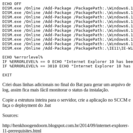
ECHO OFF

DISM.exe /Online /Add-Package /PackagePath:.\Windows6.1
DISM.exe /Online /Add-Package /PackagePath:.\Windows6.1
DISM.exe /Online /Add-Package /PackagePath:.\Windows6.1
DISM.exe /Online /Add-Package /PackagePath:.\Windows6.1
DISM.exe /Online /Add-Package /PackagePath:.\Windows6.1
DISM.exe /Online /Add-Package /PackagePath:.\Windows6.1
DISM.exe /Online /Add-Package /PackagePath:.\Windows6.1
DISM.exe /Online /Add-Package /PackagePath:.\Windows6.1
DISM.exe /Online /Add-Package /PackagePath:.\Windows6.1
DISM.exe /Online /Add-Package /PackagePath:.\IE11\IE-Wi
ECHO %errorlevel%

IF %ERRORLEVEL% == 0 ECHO "Internet Explorer 10 has bee
IF %ERRORLEVEL% == 3010 ECHO "Internet Explorer 10 has 
EXIT
Criei duas linhas adicionais no final do Bat para gerar um arquivo de
log, assim fica mais fácil monitorar o status da instalação.
Copie a estrutura inteira para o servidor, crie a aplicação no SCCM e
faça o deployment do .bat
Sources:
http://henkhoogendoorn.blogspot.com.br/2014/09/internet-explorer-
11-prerequisites.html