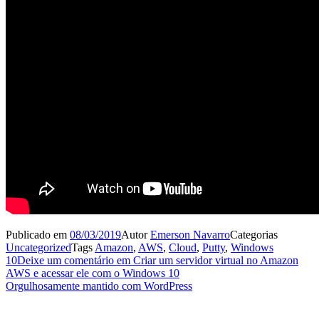
Publicado em
08/03/2019
Autor
Emerson Navarro
Categorias
Uncategorized
Tags
Amazon
,
AWS
,
Cloud
,
Putty
,
Windows
10
Deixe um comentário
em Criar um servidor virtual no Amazon
AWS e acessar ele com o Windows 10
Orgulhosamente mantido com WordPress